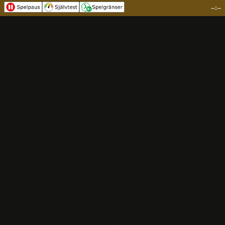
--:--