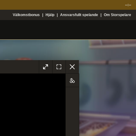
--:--
Välkomstbonus
|
Hjälp
|
Ansvarsfullt spelande
|
Om Storspelare