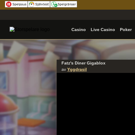
Casino
Live Casino
Poker
Fatz's Diner Gigablox
av
Yggdrasil