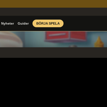
Nyheter
Guider
BÖRJA SPELA