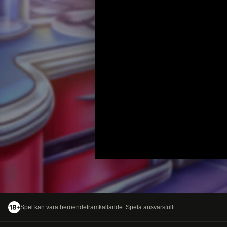
Spel kan vara beroendeframkallande. Spela ansvarsfullt.