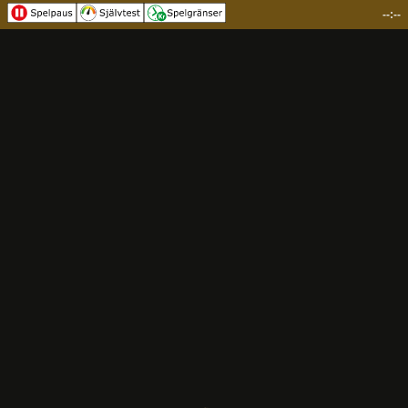
--:--