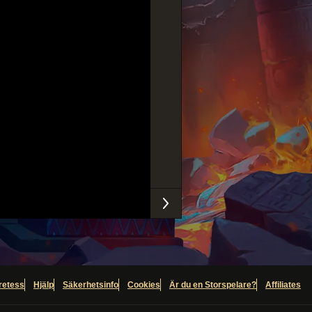
retess
Hjälp
Säkerhetsinfo
Cookies
Är du en Storspelare?
Affiliates