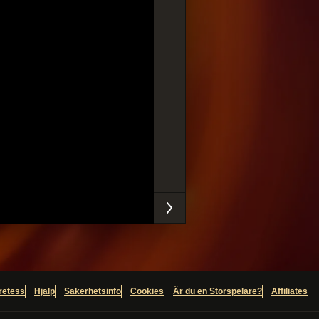
retess
Hjälp
Säkerhetsinfo
Cookies
Är du en Storspelare?
Affiliates