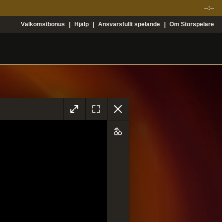
--:--
Välkomstbonus
|
Hjälp
|
Ansvarsfullt spelande
|
Om Storspelare