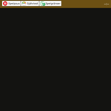
--:--