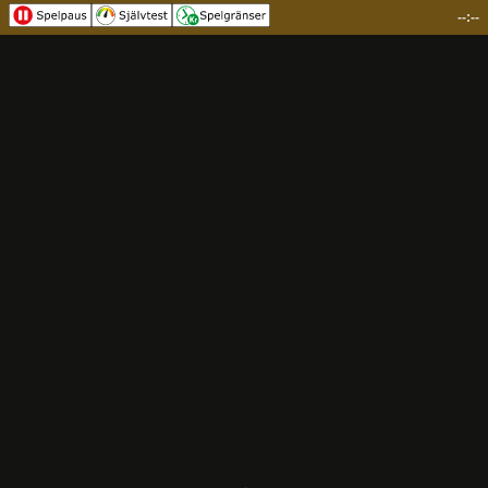
--:--