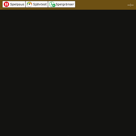
--:--