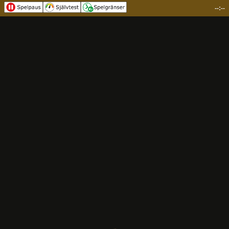
--:--