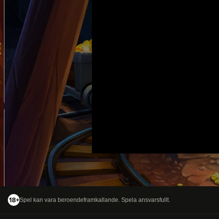
Spel kan vara beroendeframkallande. Spela ansvarsfullt.