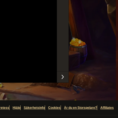
retess
Hjälp
Säkerhetsinfo
Cookies
Är du en Storspelare?
Affiliates