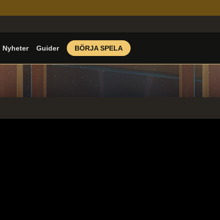
Nyheter
Guider
BÖRJA SPELA