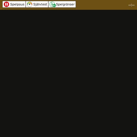
--:--