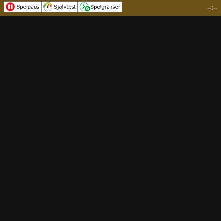
--:--