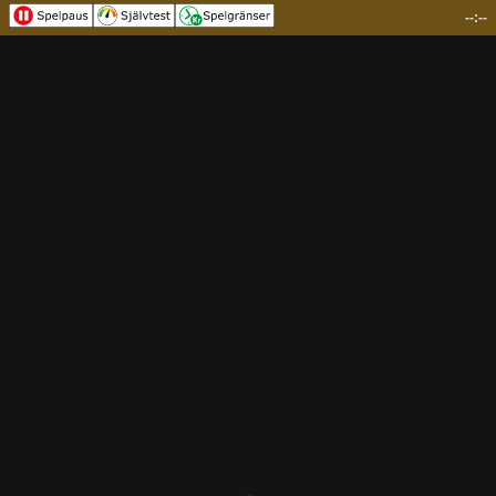
--:--