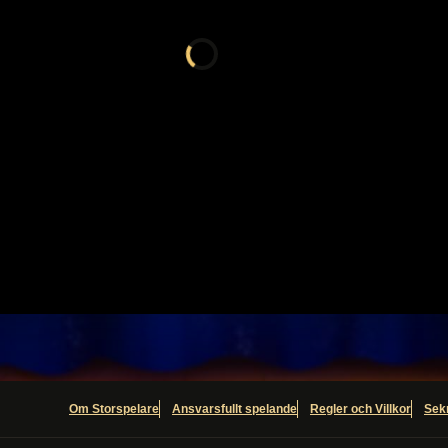
Om Storspelare
Ansvarsfullt spelande
Regler och Villkor
Sek