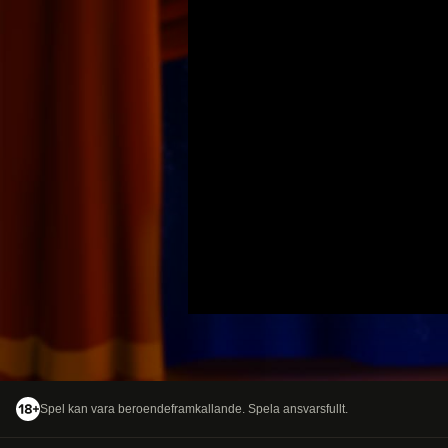
Spel kan vara beroendeframkallande. Spela ansvarsfullt.