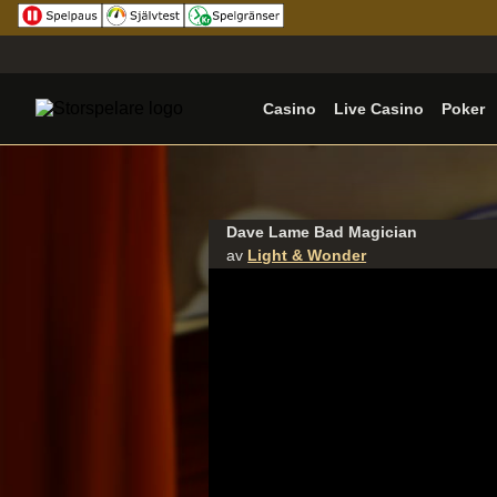
Casino
Live Casino
Poker
Dave Lame Bad Magician
av
Light & Wonder