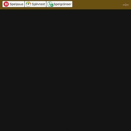
--:--