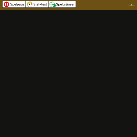
--:--