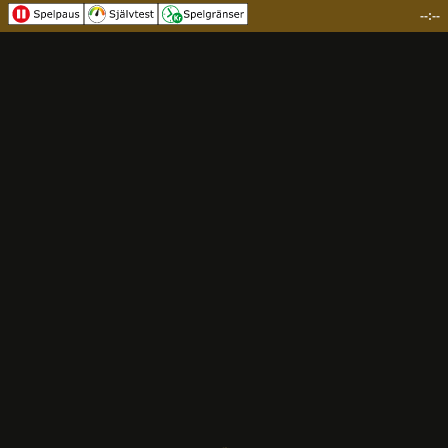
--:--