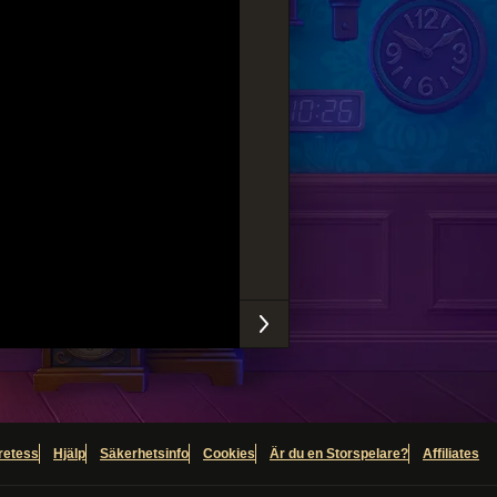
retess
Hjälp
Säkerhetsinfo
Cookies
Är du en Storspelare?
Affiliates