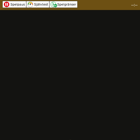
--:--