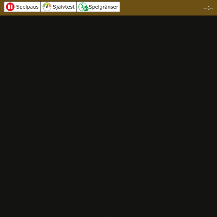
--:--