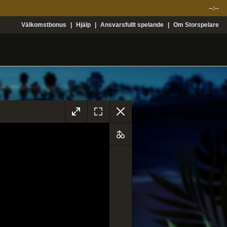
--:--
Välkomstbonus
|
Hjälp
|
Ansvarsfullt spelande
|
Om Storspelare