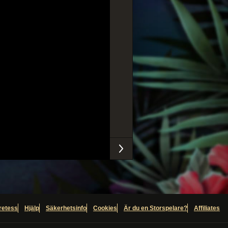
retess
Hjälp
Säkerhetsinfo
Cookies
Är du en Storspelare?
Affiliates