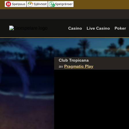
Casino
Live Casino
Poker
Club Tropicana
av
Pragmatic Play