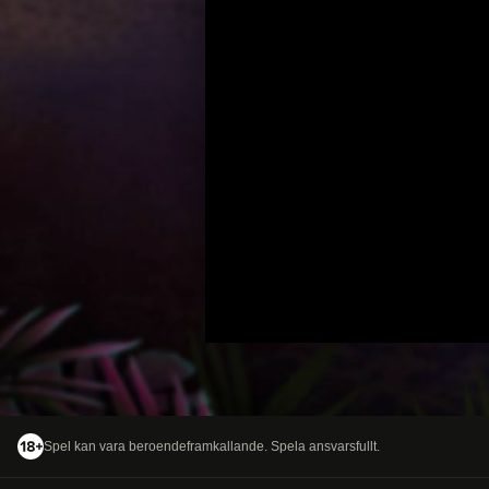
Spel kan vara beroendeframkallande. Spela ansvarsfullt.