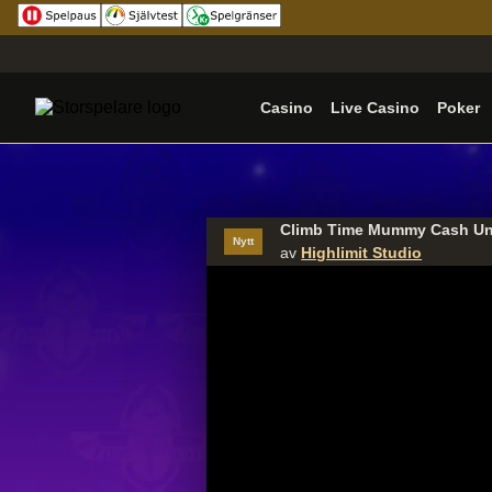
Casino
Live Casino
Poker
Climb Time Mummy Cash U
Nytt
av
Highlimit Studio