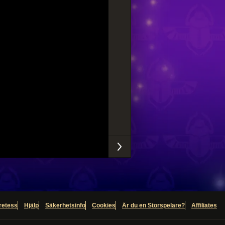
retess
Hjälp
Säkerhetsinfo
Cookies
Är du en Storspelare?
Affiliates