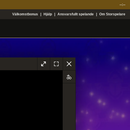
--:--
Välkomstbonus
|
Hjälp
|
Ansvarsfullt spelande
|
Om Storspelare