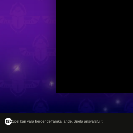
Spel kan vara beroendeframkallande. Spela ansvarsfullt.