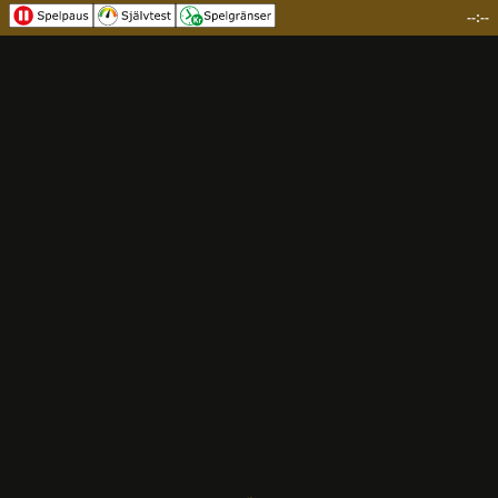
--:--