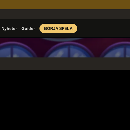
Nyheter
Guider
BÖRJA SPELA