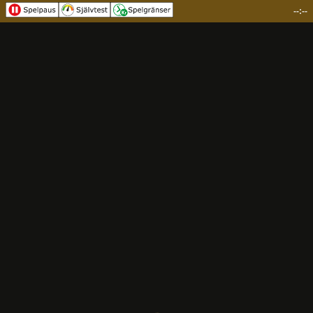
--:--