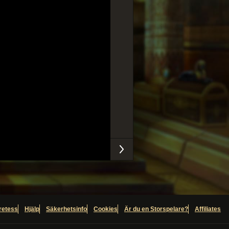
retess
Hjälp
Säkerhetsinfo
Cookies
Är du en Storspelare?
Affiliates