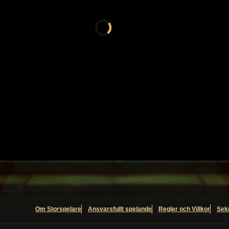
Om Storspelare
Ansvarsfullt spelande
Regler och Villkor
Sek