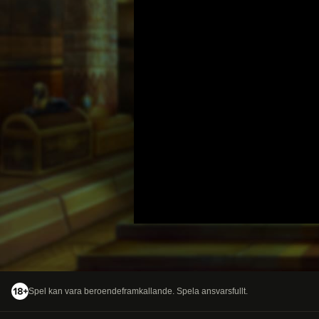
Spel kan vara beroendeframkallande. Spela ansvarsfullt.