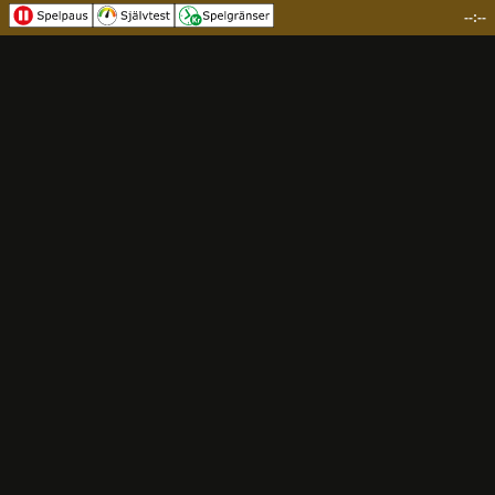
--:--