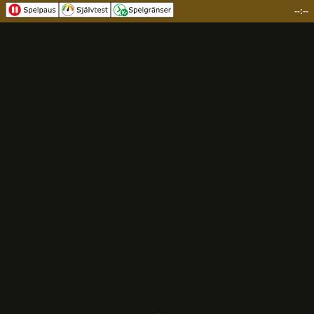
--:--