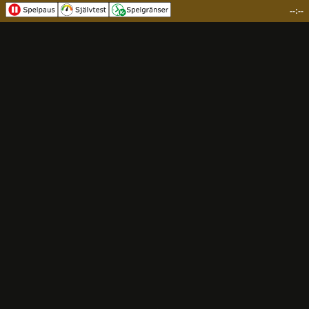
--:--