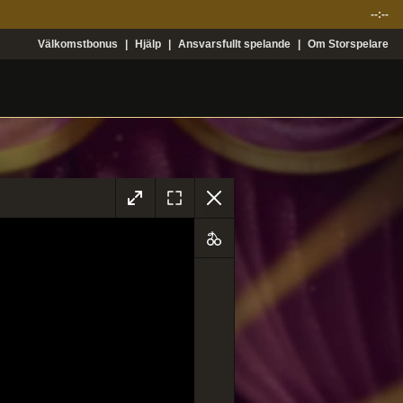
--:--
Välkomstbonus
|
Hjälp
|
Ansvarsfullt spelande
|
Om Storspelare