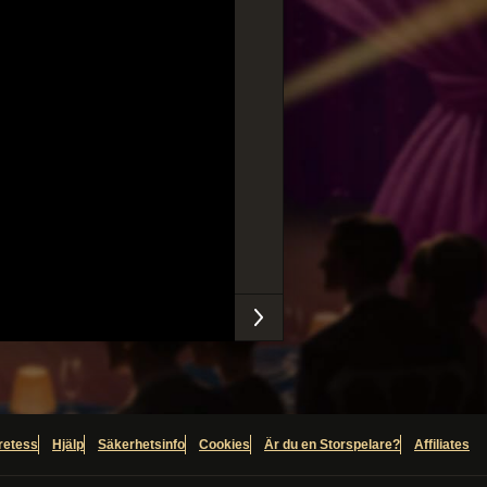
retess
Hjälp
Säkerhetsinfo
Cookies
Är du en Storspelare?
Affiliates