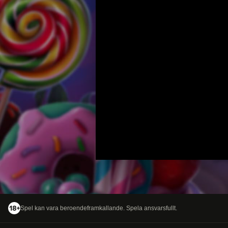
Spel kan vara beroendeframkallande. Spela ansvarsfullt.