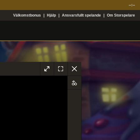
--:--
Välkomstbonus
|
Hjälp
|
Ansvarsfullt spelande
|
Om Storspelare