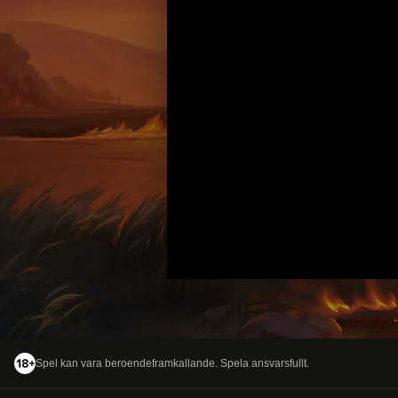
Spel kan vara beroendeframkallande. Spela ansvarsfullt.