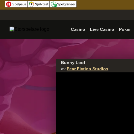
Casino
Live Casino
Poker
Bunny Loot
av
Pear Fiction Studios