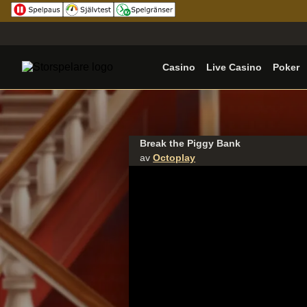
Casino
Live Casino
Poker
Break the Piggy Bank
av
Octoplay