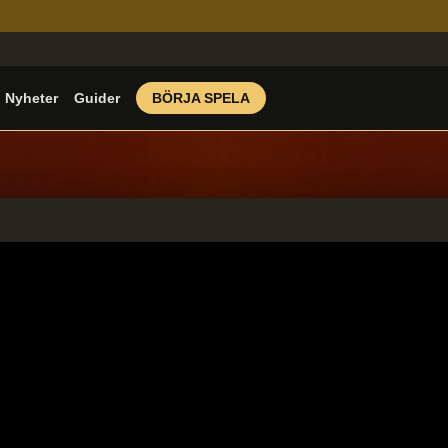
Nyheter
Guider
BÖRJA SPELA