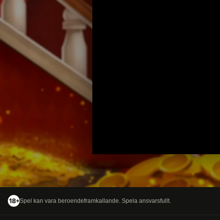
Spel kan vara beroendeframkallande. Spela ansvarsfullt.