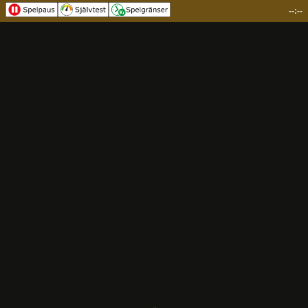
--:--