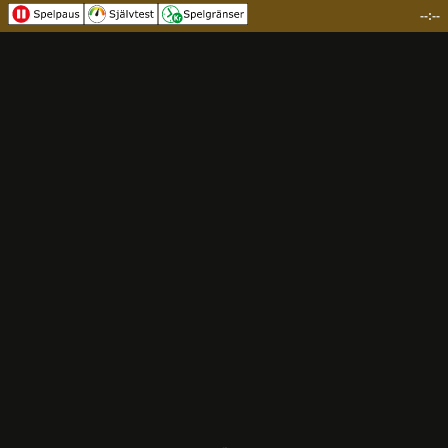
--:--