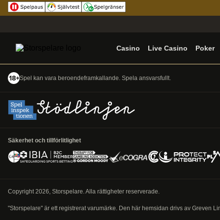
Casino
Live Casino
Poker
Spel kan vara beroendeframkallande. Spela ansvarsfullt.
Säkerhet och tillförlitlighet
Copyright 2026, Storspelare. Alla rättigheter reserverade.
"Storspelare" är ett registrerat varumärke. Den här hemsidan drivs av Greven L