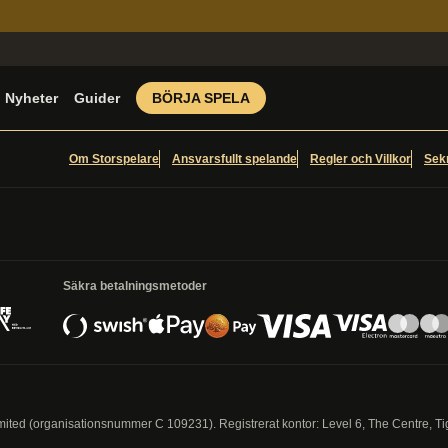
Nyheter
Guider
BÖRJA SPELA
Om Storspelare
Ansvarsfullt spelande
Regler och Villkor
Sek
Säkra betalningsmetoder
imited (organisationsnummer C 109231). Registrerat kontor: Level 6, The Centre, Ti