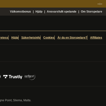
--:--
Välkomstbonus
|
Hjälp
|
Ansvarsfullt spelande
|
Om Storspelare
retess
Hjälp
Säkerhetsinfo
Cookies
Är du en Storspelare?
Affiliates
gne Point, Sliema, Malta.