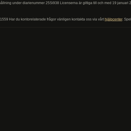
dhållning under diarienummer 25Si938 Licenserna är giltiga till och med 19 januari
1559 Har du kontorelaterade frågor vänligen kontakta oss via vårt
hjälpcenter
. Spe