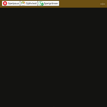
--:--