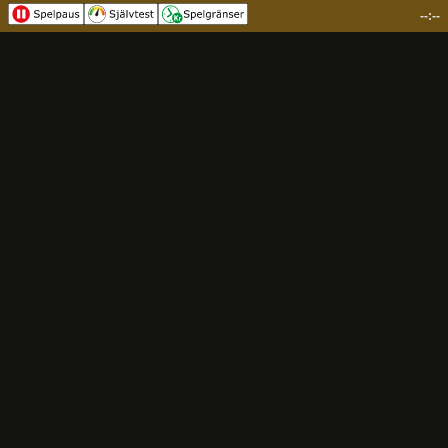
--:--