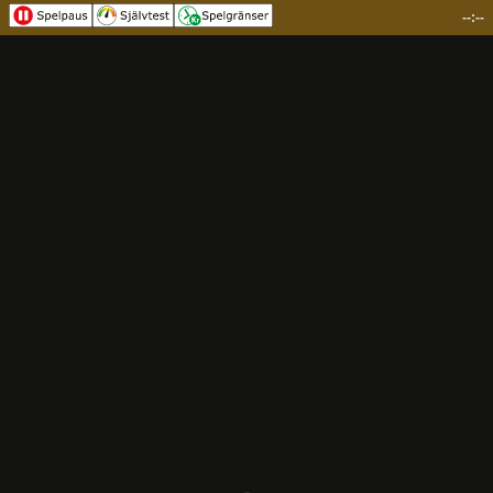
--:--