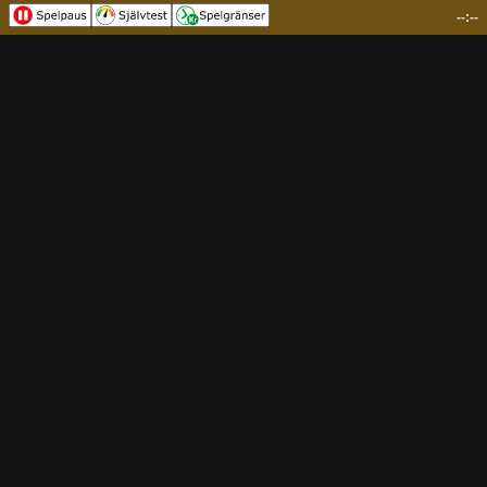
--:--