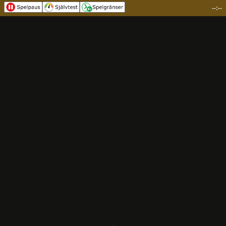
--:--