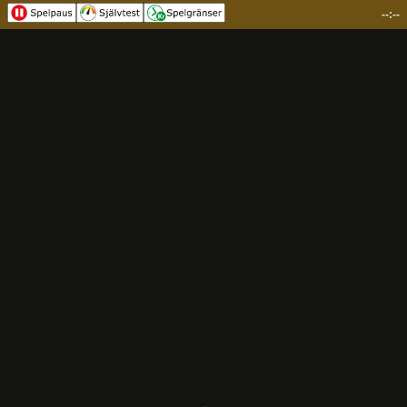
--:--