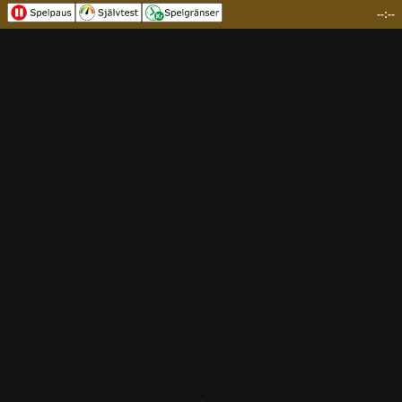
--:--