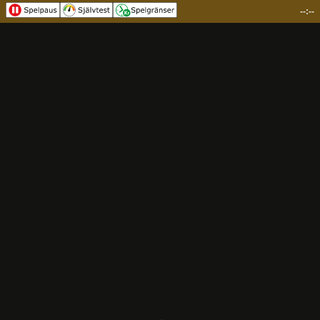
--:--