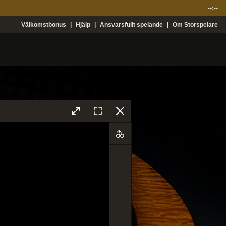
--:--
Välkomstbonus
|
Hjälp
|
Ansvarsfullt spelande
|
Om Storspelare