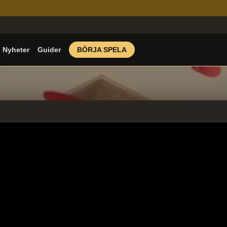
Nyheter
Guider
BÖRJA SPELA