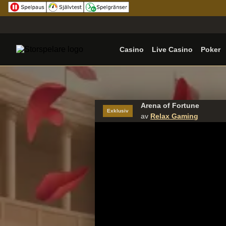
Casino
Live Casino
Poker
Arena of Fortune
Exklusiv
av
Relax Gaming