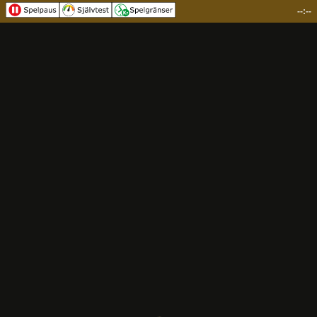
--:--