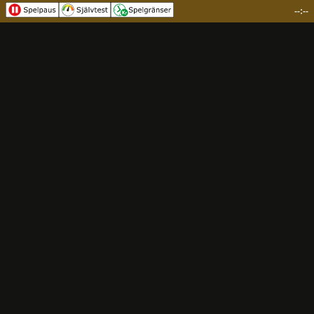
--:--