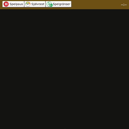
--:--